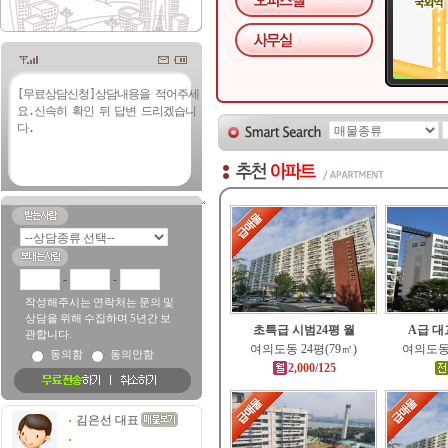
-
-
작성해주시는 연락처는 문의 및
상담을 위해 수집하며 5년간 보
초특급 시범24평 월
A급 대
관합니다.
여의도동 24평(79㎡)
여의도동 
동의함
동의안함
2,000/125
김은선 대표