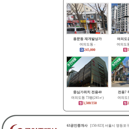
용문동 재개발상가
여의도공
여의도동 -
여의도동 
245,000
5
중심가위치 전용40
전용7
여의도동 73평(241㎡)
여의도동
3,500/350
2
63공인중개사
[150-923] 서울시 영등포구 