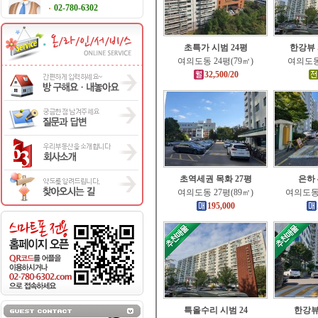
02-780-6302
초특가 시범 24평
한강뷰 
여의도동 24평(79㎡)
여의도동 
32,500/20
초역세권 목화 27평
은하 
여의도동 27평(89㎡)
여의도동 
195,000
특올수리 시범 24
한강뷰