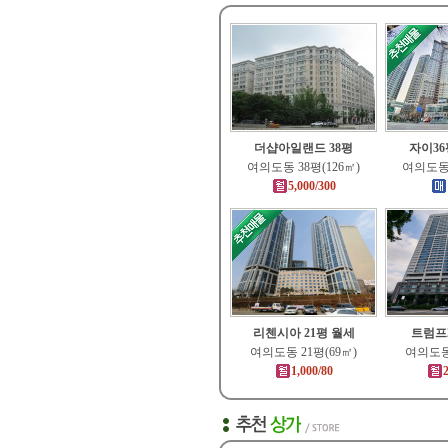
더샵아일랜드 38평
자이3
여의도동 38평(126㎡)
여의도동 
5,000/300
리첸시아 21평 월세
트럼프2
여의도동 21평(69㎡)
여의도동 
1,000/80
2