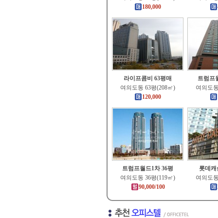
180,000
라이프콤비 63평매
트럼프월
여의도동 63평(208㎡)
여의도동 
120,000
트럼프월드1차 36평
롯데캐
여의도동 36평(119㎡)
여의도동 
90,000/100