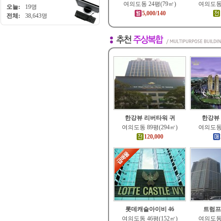
여의도동 24평(79㎡)
여의도동 
오늘:
19명
5,000/140
전체:
38,643명
한강뷰 리버타워 귀
한강뷰
여의도동 89평(294㎡)
여의도동 
120,000
롯데캐슬아이비 46
트럼프
여의도동 46평(152㎡)
여의도동 