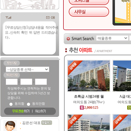
-
-
작성해주시는 연락처는 문의 및
상담을 위해 수집하며 5년간 보
초특급 시범24평 월
A급 대
관합니다.
여의도동 24평(79㎡)
여의도동 
동의함
동의안함
2,000/125
김은선 대표