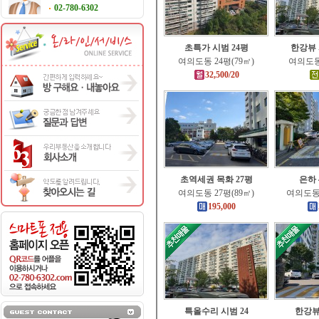
02-780-6302
초특가 시범 24평
한강뷰 
여의도동 24평(79㎡)
여의도동 
32,500/20
초역세권 목화 27평
은하 
여의도동 27평(89㎡)
여의도동 
195,000
특올수리 시범 24
한강뷰