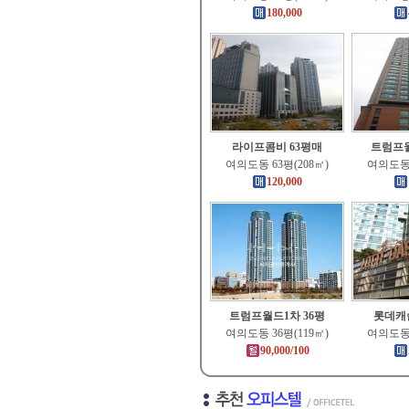
180,000
라이프콤비 63평매
트럼프월
여의도동 63평(208㎡)
여의도동 
120,000
트럼프월드1차 36평
롯데캐
여의도동 36평(119㎡)
여의도동 
90,000/100