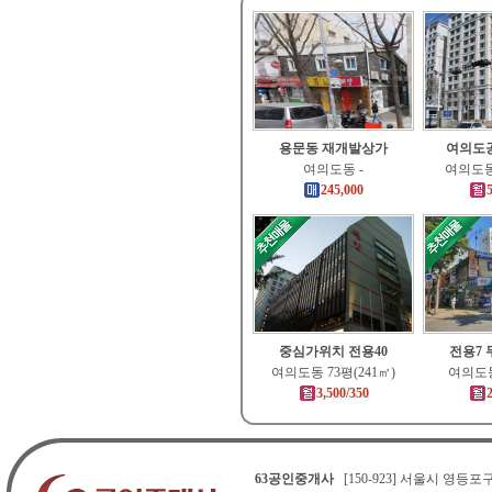
용문동 재개발상가
여의도공
여의도동 -
여의도동 
245,000
5
중심가위치 전용40
전용7
여의도동 73평(241㎡)
여의도동
3,500/350
2
63공인중개사
[150-923] 서울시 영등포구 