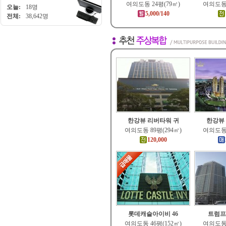
여의도동 24평(79㎡)
여의도동 
오늘:
18명
5,000/140
전체:
38,642명
한강뷰 리버타워 귀
한강뷰
여의도동 89평(294㎡)
여의도동 
120,000
롯데캐슬아이비 46
트럼프
여의도동 46평(152㎡)
여의도동 