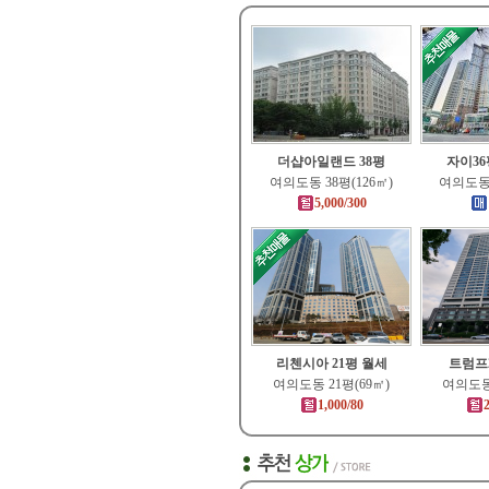
더샵아일랜드 38평
자이3
여의도동 38평(126㎡)
여의도동 
5,000/300
리첸시아 21평 월세
트럼프2
여의도동 21평(69㎡)
여의도동 
1,000/80
2