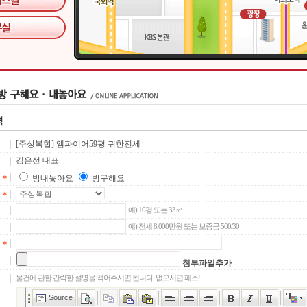
[주상복합] 엠파이어59평 귀한전세
김은선 대표
방내놓아요
방구해요
예) 10평 또는 33㎡
예) 전세 8,000만원 또는 보증금 500/30
첨부파일추가
물건에 관한 간략한 설명을 적어주시면 됩니다. 없으시면 패스!