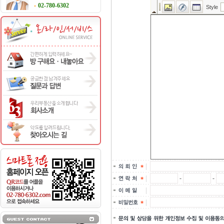
02-780-6302
-
-