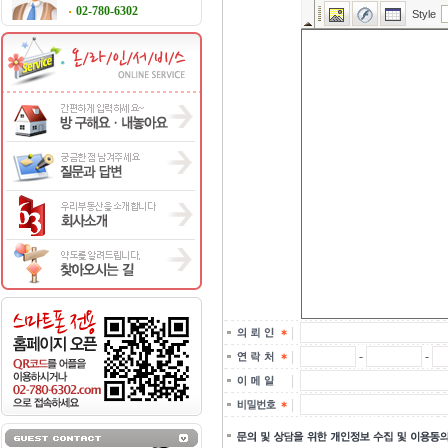
02-780-6302
-
-